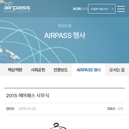
KOR
ENG
사업부 바로가기
회사소개
AIRPASS 행사
핵심역량
사회공헌
언론보도
AIRPASS 행사
오시는 길
AIRPASS
행사
2015 에어패스 시무식
관리자
2015-01-03
조회수
419